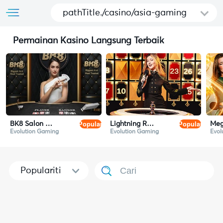
pathTitle./casino/asia-gaming
Permainan Kasino Langsung Terbaik
Popular
Popular
BK8 Salon Prive Baccarat
Lightning Roulette
Meg
Evolution Gaming
Evolution Gaming
Evol
Populariti